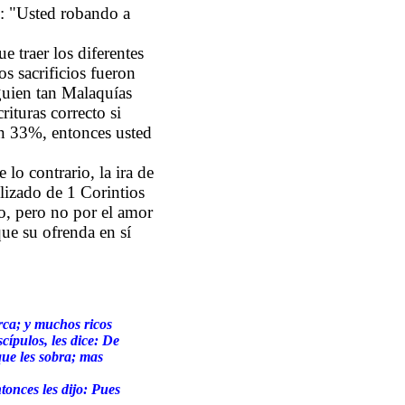
o: "Usted robando a
e traer los diferentes
os sacrificios fueron
lguien tan Malaquías
rituras correcto si
un 33%, entonces usted
lo contrario, la ira de
lizado de 1 Corintios
do, pero no por el amor
que su ofrenda en sí
rca; y muchos ricos
ípulos, les dice: De
que les sobra; mas
onces les dijo: Pues