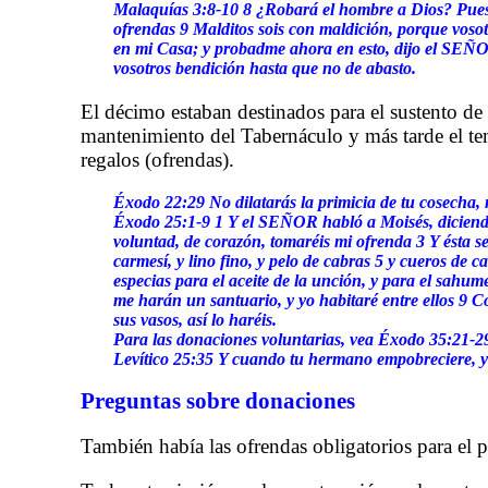
Malaquías 3:8-10 8 ¿Robará el hombre a Dios? Pues 
ofrendas 9 Malditos sois con maldición, porque vosot
en mi Casa; y probadme ahora en esto, dijo el SEÑOR de
vosotros bendición hasta que no de abasto.
El décimo estaban destinados para el sustento de 
mantenimiento del Tabernáculo y más tarde el te
regalos (ofrendas).
Éxodo 22:29 No dilatarás la primicia de tu cosecha, ni
Éxodo 25:1-9 1 Y el SEÑOR habló a Moisés, diciendo 
voluntad, de corazón, tomaréis mi ofrenda 3 Y ésta se
carmesí, y lino fino, y pelo de cabras 5 y cueros de c
especias para el aceite de la unción, y para el sahume
me harán un santuario, y yo habitaré entre ellos 9 C
sus vasos, así lo haréis.
Para las donaciones voluntarias, vea Éxodo 35:21-29
Levítico 25:35 Y cuando tu hermano empobreciere, y se
Preguntas sobre donaciones
También había las ofrendas obligatorios para el p