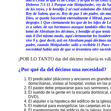
dad a César lo que es de César; y lo que es de Dios, 
Hebreos 7:1-11 1 Porque este Melquisedec, rey de Sal
de los reyes, y le bendijo 2 al cual asimismo dio Abr
Rey de Salem, que es, Rey de paz 3 sin padre, sin madr
Dios, se queda Sacerdote eternalmente 4 Mirad, pues
despojos 5 Que ciertamente los que de los hijos de L
es a saber, de sus hermanos aunque también ellos ha
tomó de Abraham los décimos, y bendijo al que tenía
más 8 Del mismo modo, aquí ciertamente los hombres 
vive 9 y, (por decir, así) en Abraham pagó décimos t
padre, cuando Melquisedec salió a recibirle 11 Pues si
necesidad había aún de que se levantara otro sacerd
¡POR LO TANTO dar del décimo todavía es vál
¿Por qué da del décimo una necesidad?
El predicador (diáconos y ancianos en grandes i
domiciliarias, visitas al hospital, visitas en las p
El pastor debe prepararse para sus sermones, 
El sueldo de la gente en la escuela dominical, 
DVD).
El alquiler o la hipoteca del edificio de la iglesi
El material para evangelizar, las carpetas en l
El mantenimiento del edificio de la iglesia, ban