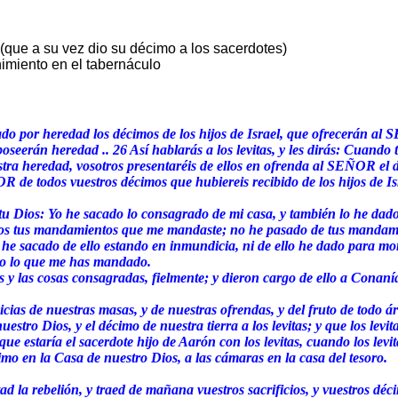
 (que a su vez dio su décimo a los sacerdotes)
imiento en el tabernáculo
ado por heredad los décimos de los hijos de Israel, que ofrecerán a
 poseerán heredad .. 26 Así hablarás a los levitas, y les dirás: Cuando 
estra heredad, vosotros presentaréis de ellos en ofrenda al SEÑOR el
R de todos vuestros décimos que hubiereis recibido de los hijos de Isr
Dios: Yo he sacado lo consagrado de mi casa, y también lo he dado a
todos tus mandamientos que me mandaste; no he pasado de tus mandam
ni he sacado de ello estando en inmundicia, ni de ello he dado para m
do lo que me has mandado.
y las cosas consagradas, fielmente; y dieron cargo de ello a Conanías,
as de nuestras masas, y de nuestras ofrendas, y del fruto de todo árb
estro Dios, y el décimo de nuestra tierra a los levitas; y que los levita
ue estaría el sacerdote hijo de Aarón con los levitas, cuando los levit
cimo en la Casa de nuestro Dios, a las cámaras en la casa del tesoro.
d la rebelión, y traed de mañana vuestros sacrificios, y vuestros déc