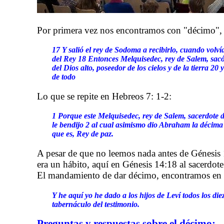
Por primera vez nos encontramos con "décimo", e
17 Y salió el rey de Sodoma a recibirlo, cuando volvía
del Rey 18 Entonces Melquisedec, rey de Salem, sacó p
del Dios alto, poseedor de los cielos y de la tierra 2
de todo
Lo que se repite en Hebreos 7: 1-2:
1 Porque este Melquisedec, rey de Salem, sacerdote de
le bendijo 2 al cual asimismo dio Abraham la décima 
que es, Rey de paz.
A pesar de que no leemos nada antes de Génesis 1
era un hábito, aquí en Génesis 14:18 al sacerdote
El mandamiento de dar décimo, encontramos en
Y he aquí yo he dado a los hijos de Leví todos los die
tabernáculo del testimonio.
Preguntas y respuestas sobre el décimo: