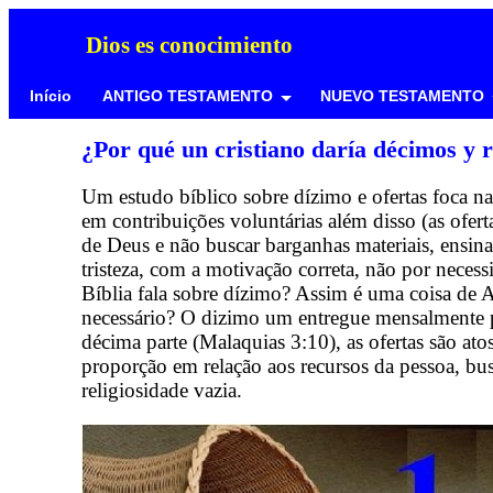
Dios es conocimiento
Início
ANTIGO TESTAMENTO
NUEVO TESTAMENTO
¿Por qué un cristiano daría décimos y 
Um estudo bíblico sobre dízimo e ofertas foca n
em contribuições voluntárias além disso (as ofer
de Deus e não buscar barganhas materiais, ensi
tristeza, com a motivação correta, não por necess
Bíblia fala sobre dízimo? Assim é uma coisa d
necessário? O dizimo um entregue mensalmente p
décima parte (Malaquias 3:10), as ofertas são at
proporção em relação aos recursos da pessoa, b
religiosidade vazia.