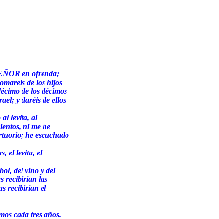
l SEÑOR en ofrenda;
tomareis de los hijos
 décimo de los décimos
ael; y daréis de ellos
l levita, al
ientos, ni me he
ortuorio; he escuchado
 el levita, el
ol, del vino y del
s recibirían las
as recibirían el
imos cada tres años.