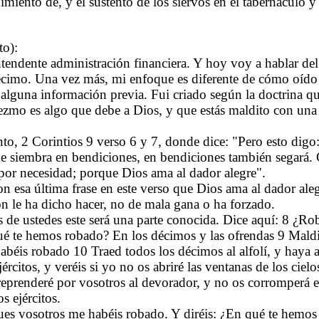
imiento de, y el sustento de los siervos en el tabernáculo y
to):
ntendente administración financiera. Y hoy voy a hablar d
 décimo. Una vez más, mi enfoque es diferente de cómo oído 
e alguna información previa. Fui criado según la doctrina q
iezmo es algo que debe a Dios, y que estás maldito con una
o, 2 Corintios 9 verso 6 y 7, donde dice: "Pero esto digo
que siembra en bendiciones, en bendiciones también segará
 por necesidad; porque Dios ama al dador alegre".
n esa última frase en este verso que Dios ama al dador aleg
ón le ha dicho hacer, no de mala gana o ha forzado.
de ustedes este será una parte conocida. Dice aquí: 8 ¿Ro
ué te hemos robado? En los décimos y las ofrendas 9 Maldi
abéis robado 10 Traed todos los décimos al alfolí, y haya 
citos, y veréis si yo no os abriré las ventanas de los cielo
prenderé por vosotros al devorador, y no os corromperá el f
s ejércitos.
ues vosotros me habéis robado. Y diréis: ¿En qué te hemo