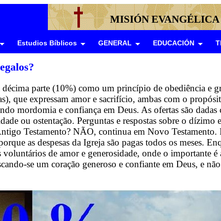
MISIÓN EVANGÉLICA
Estudios Bíblicos
GENERAL
EDUCACIÓN
T
regalos?
a décima parte (10%) como um princípio de obediência e gr
tas), que expressam amor e sacrifício, ambas com o propósit
nando mordomia e confiança em Deus. As ofertas são dadas 
idade ou ostentação. Perguntas e respostas sobre o dízimo e
e Antigo Testamento? NÃO, continua em Novo Testamento. 
orque as despesas da Igreja são pagas todos os meses. En
os voluntários de amor e generosidade, onde o importante é 
uscando-se um coração generoso e confiante em Deus, e nã