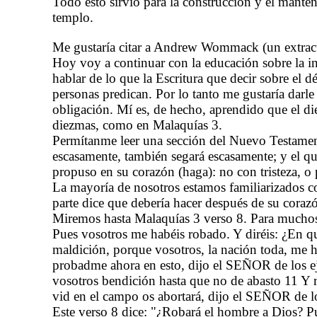
Todo esto sirvió para la construcción y el manten
templo.
Me gustaría citar a Andrew Wommack (un extrac
Hoy voy a continuar con la educación sobre la i
hablar de lo que la Escritura que decir sobre el
personas predican. Por lo tanto me gustaría darl
obligación. Mí es, de hecho, aprendido que el d
diezmas, como en Malaquías 3.
Permítanme leer una sección del Nuevo Testament
escasamente, también segará escasamente; y el 
propuso en su corazón (haga): no con tristeza, o
La mayoría de nosotros estamos familiarizados co
parte dice que debería hacer después de su coraz
Miremos hasta Malaquías 3 verso 8. Para muchos 
Pues vosotros me habéis robado. Y diréis: ¿En q
maldición, porque vosotros, la nación toda, me h
probadme ahora en esto, dijo el SEÑOR de los ejér
vosotros bendición hasta que no de abasto 11 Y re
vid en el campo os abortará, dijo el SEÑOR de lo
Este verso 8 dice: "¿Robará el hombre a Dios? P