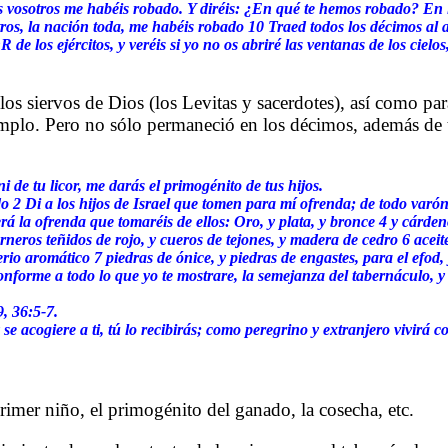
vosotros me habéis robado. Y diréis: ¿En qué te hemos robado? En l
ros, la nación toda, me habéis robado 10 Traed todos los décimos al a
 los ejércitos, y veréis si yo no os abriré las ventanas de los cielos
los siervos de Dios (los Levitas y sacerdotes), así como par
mplo. Pero no sólo permaneció en los décimos, además de 
 de tu licor, me darás el primogénito de tus hijos.
2 Di a los hijos de Israel que tomen para mí ofrenda; de todo varón 
rá la ofrenda que tomaréis de ellos: Oro, y plata, y bronce 4 y cárden
arneros teñidos de rojo, y cueros de tejones, y madera de cedro 6 aceit
rio aromático 7 piedras de ónice, y piedras de engastes, para el efod, 
onforme a todo lo que yo te mostrare, la semejanza del tabernáculo, y
, 36:5-7.
 acogiere a ti, tú lo recibirás; como peregrino y extranjero vivirá co
rimer niño, el primogénito del ganado, la cosecha, etc.