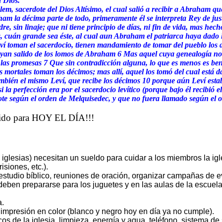
a Dios.
em, sacerdote del Dios Altísimo, el cual salió a recibir a Abraham qu
aham la décima parte de todo, primeramente él se interpreta Rey de jus
e, sin linaje; que ni tiene principio de días, ni fin de vida, mas hec
, cuán grande sea éste, al cual aun Abraham el patriarca haya dado l
eví toman el sacerdocio, tienen mandamiento de tomar del pueblo los 
yan salido de los lomos de Abraham 6 Mas aquel cuya genealogía no 
 las promesas 7 Que sin contradicción alguna, lo que es menos es ben
mortales toman los décimos; mas allí, aquel los tomó del cual está d
ambién el mismo Leví, que recibe los décimos 10 porque aún Leví esta
 la perfección era por el sacerdocio levítico (porque bajo él recibió 
ote según el orden de Melquisedec, y que no fuera llamado según el 
ido para HOY EL DÍA!!!
glesias) necesitan un sueldo para cuidar a los miembros la igle
risiones, etc.).
estudio bíblico, reuniones de oración, organizar campañas de e
deben prepararse para los juguetes y en las aulas de la escuela
a.
a impresión en color (blanco y negro hoy en día ya no cumple).
cos de la iglesia, limpieza, energía y agua, teléfono, sistema d