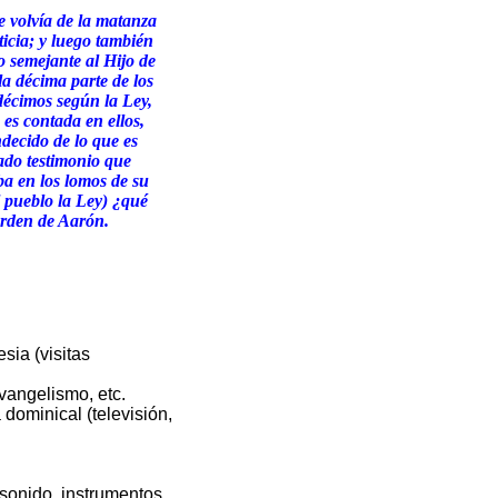
e volvía de la matanza
ticia; y luego también
ho semejante al Hijo de
a décima parte de los
décimos según la Ley,
es contada en ellos,
decido de lo que es
ado testimonio que
ba en los lomos de su
el pueblo la Ley) ¿qué
orden de Aarón.
sia (visitas
vangelismo, etc.
 dominical (televisión,
e sonido, instrumentos