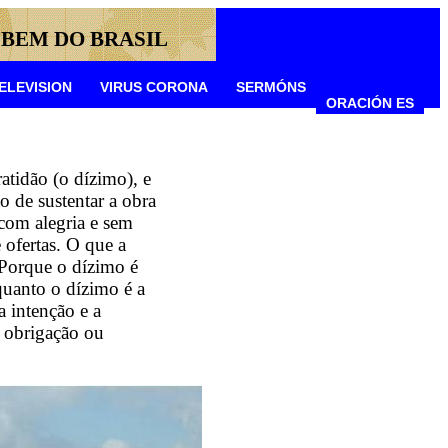
 BEM DO BRASIL
ELEVISION
VIRUS CORONA
SERMÓNS
ORACIÓN ES
atidão (o dízimo), e
o de sustentar a obra
com alegria e sem
 ofertas. O que a
Porque o dízimo é
quanto o dízimo é a
a intenção e a
o obrigação ou