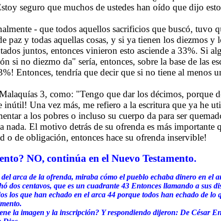
Estoy seguro que muchos de ustedes han oído que dijo est
almente - que todos aquellos sacrificios que buscó, tuvo qu
de paz y todas aquellas cosas, y si ya tienen los diezmos y l
ntados juntos, entonces vinieron esto asciende a 33%. Si a
ón si no diezmo da" sería, entonces, sobre la base de las esc
33%! Entonces, tendría que decir que si no tiene al menos 
 Malaquías 3, como: "Tengo que dar los décimos, porque de 
nútil! Una vez más, me refiero a la escritura que ya he uti
imentar a los pobres o incluso su cuerpo da para ser quema
ia nada. El motivo detrás de su ofrenda es más importante 
ad o de obligación, entonces hace su ofrenda inservible!
mento? NO, continúa en el Nuevo Testamento.
del arca de la ofrenda, miraba cómo el pueblo echaba dinero en el a
 dos centavos, que es un cuadrante 43 Entonces llamando a sus disc
odos los que han echado en el arca 44 porque todos han echado de lo 
imento.
ne la imagen y la inscripción? Y respondiendo dijeron: De César Ent