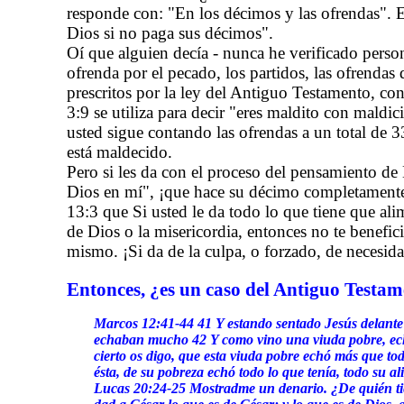
responde con: "En los décimos y las ofrendas". 
Dios si no paga sus décimos".
Oí que alguien decía - nunca he verificado person
ofrenda por el pecado, los partidos, las ofrendas 
prescritos por la ley del Antiguo Testamento, co
3:9 se utiliza para decir "eres maldito con maldici
usted sigue contando las ofrendas a un total de 
está maldecido.
Pero si les da con el proceso del pensamiento de
Dios en mí", ¡que hace su décimo completamente i
13:3 que Si usted le da todo lo que tiene que al
de Dios o la misericordia, entonces no te benefic
mismo. ¡Si da de la culpa, o forzado, de necesid
Entonces, ¿es un caso del Antiguo Testa
Marcos 12:41-44 41 Y estando sentado Jesús delante 
echaban mucho 42 Y como vino una viuda pobre, echó
cierto os digo, que esta viuda pobre echó más que t
ésta, de su pobreza echó todo lo que tenía, todo su al
Lucas 20:24-25 Mostradme un denario. ¿De quién tie