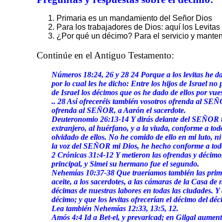
Primaria es un mandamiento del Señor Dios
Para los trabajadores de Dios: aquí los Levitas
¿Por qué un décimo? Para el servicio y manten
Continúe en el Antiguo Testamento:
Números 18:24, 26 y 28 24 Porque a los levitas he d
por lo cual les he dicho: Entre los hijos de Israel no
de Israel los décimos que os he dado de ellos por vu
.. 28 Así ofreceréis también vosotros ofrenda al SEÑO
ofrenda al SEÑOR, a Aarón el sacerdote.
Deuteronomio 26:13-14 Y dirás delante del SEÑOR tu 
extranjero, al huérfano, y a la viuda, conforme a 
olvidado de ellos. No he comido de ello en mi luto, 
la voz del SEÑOR mi Dios, he hecho conforme a to
2 Crónicas 31:4-12 Y metieron las ofrendas y décimos 
principal, y Simei su hermano fue el segundo.
Nehemías 10:37-38 Que traeríamos también las primici
aceite, a los sacerdotes, a las cámaras de la Casa de nu
décimas de nuestras labores en todas las ciudades. Y q
décimo; y que los levitas ofrecerían el décimo del dé
Lea también Nehemías 12:33, 13:5, 12.
Amós 4:4 Id a Bet-el, y prevaricad; en Gilgal aumenta