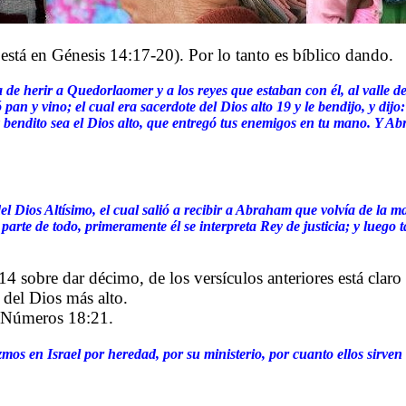
stá en Génesis 14:17-20). Por lo tanto es bíblico dando.
 de herir a Quedorlaomer y a los reyes que estaban con él, al valle de
an y vino; el cual era sacerdote del Dios alto 19 y le bendijo, y dij
0 y bendito sea el Dios alto, que entregó tus enemigos en tu mano.
Y Abr
l Dios Altísimo, el cual salió a recibir a Abraham que volvía de la ma
parte de todo, primeramente él se interpreta Rey de justicia; y luego
4 sobre dar décimo, de los versículos anteriores está claro
 del Dios más alto.
 Números 18:21.
zmos en Israel por heredad, por su ministerio, por cuanto ellos sirven 